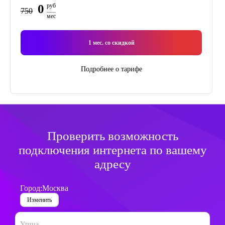
0
руб
750
мес
1
мес. со скидкой
Подробнее о тарифе
Проверить возможность
подключения интернета по вашему
адресу
Город:
Москва
Изменить