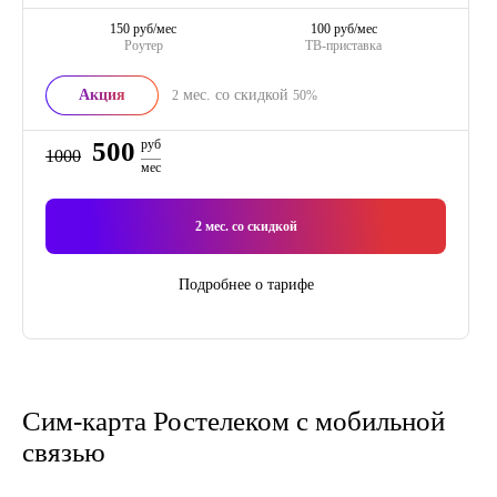
150 руб/мес
100 руб/мес
Роутер
ТВ-приставка
Акция
мес. со скидкой
2
50%
500
руб
1000
мес
2
мес. со скидкой
Подробнее о тарифе
Сим-карта Ростелеком с мобильной
связью