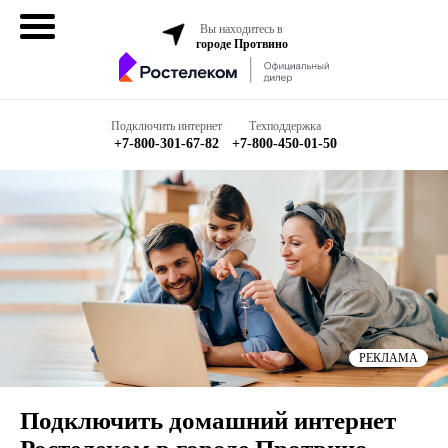
Вы находитесь в
городе Протвино
Домашний
интернет
Подключить интернет
Техподдержка
+7-800-301-67-82
+7-800-450-01-50
Интернет + ТВ
Все в одном
Все тарифы
Мобильная
связь
РЕКЛАМА
Бизнесу
Подключить домашний интернет
Подключить