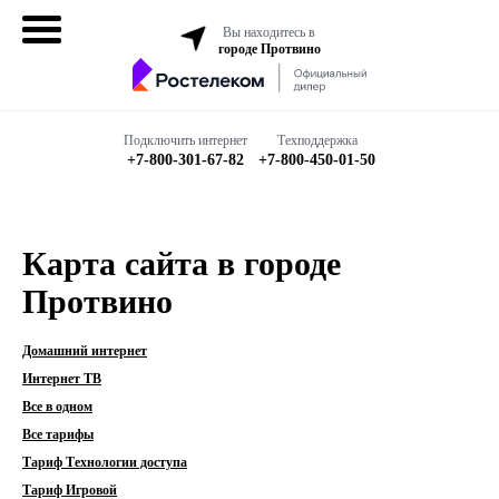
Вы находитесь в
городе Протвино
Домашний
интернет
Подключить интернет
Техподдержка
+7-800-301-67-82
+7-800-450-01-50
Интернет + ТВ
Все в одном
Карта сайта в городе
Все тарифы
Протвино
Бизнесу
Домашний интернет
Интернет ТВ
Все в одном
Подключить
Все тарифы
Тариф Технологии доступа
Тариф Игровой