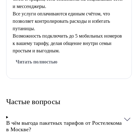
и мессенджеры.
Все услуги оплачиваются единым счётом, что
позволяет контролировать расходы и избегать
путаницы.
Возможность подключить до 5 мобильных номеров
к вашему тарифу, делая общение внутри семьи
простым и выгодным.
Читать полностью
Тарифы Ростелеком подключаются всего за 1-3
дня. Помимо базовых услуг, пользователи могут
добавить полезные функции: видеонаблюдение,
Частые вопросы
родительский контроль и статический IP адрес.
Предусмотрена аренда и рассрочка
оборудования — роутеров и ТВ-приставок на
В чём выгода пакетных тарифов от Ростелекома
льготных условиях. Ростелеком дает скидки на
в Москве?
тарифы: до 100% на первый месяц после