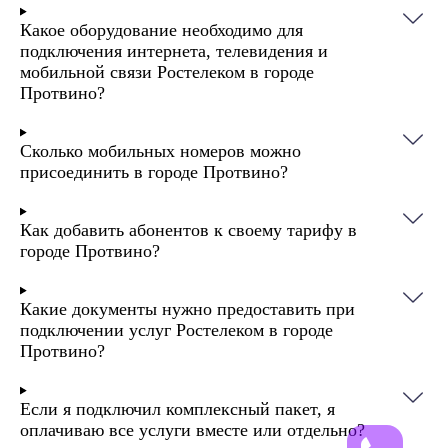
подключения и до 50% — на первые несколько
Какое оборудование необходимо для
месяцев.
подключения интернета, телевидения и
мобильной связи Ростелеком в городе
Абоненты могут настроить группу «Семья».
Протвино?
Семейная группа Ростелеком объединяет до
пяти номеров. Участники совместно
используют общий пакет минут, СМС и
Сколько мобильных номеров можно
присоединить в городе Протвино?
мобильного интернета. Плата за первый и
второй номер уже включена в стоимость
основного тарифа, третий и четвёртый номер
Как добавить абонентов к своему тарифу в
добавляются за дополнительную плату — 50
городе Протвино?
рублей в месяц.
Какие документы нужно предоставить при
Тарифные планы подходят для подключения
подключении услуг Ростелеком в городе
ноутбуков, ПК, телефонов и планшетов к
Протвино?
высокоскоростному интернету. Есть проводное
и беспроводное подключение. Ростелеком
использует современную технологию GPON,
Если я подключил комплексный пакет, я
оплачиваю все услуги вместе или отдельно?
позволяющую мгновенно передавать